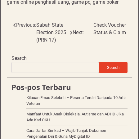
game online penghasil uang
,
game pc
,
game poker
Post
Previous:
Sabah State
Check Voucher
Election 2025
Next:
Status & Claim
navigation
(PRN 17)
Search
Search
Pos-pos Terbaru
Kilauan Emas Selebriti – Peserta Terdiri Daripada 10 Artis
Veteran
Manfaat Untuk Anak Disleksia, Autisme dan ADHD Jika
Ada Kad OKU
Cara Daftar Simkad – Wajib Tunjuk Dokumen
Pengenalan Diri & Guna MyDigital ID