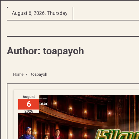
Skip
August 6, 2026, Thursday
to
content
Author:
toapayoh
Home
toapayoh
August
6
2026