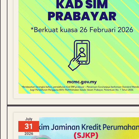
July
31
2026