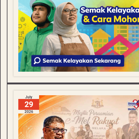
July
29
2026