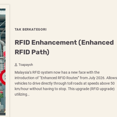
TAK BERKATEGORI
RFID Enhancement (Enhanced
RFID Path)
Toapayoh
Malaysia’s RFID system now has a new face with the
introduction of “Enhanced RFID Routes” from July 2026. Allows
vehicles to drive directly through toll roads at speeds above 50
km/hour without having to stop. This upgrade (RFID upgrade)
utilizing…