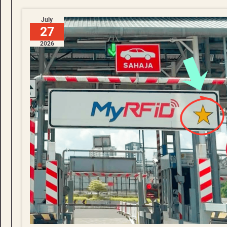
July
27
2026