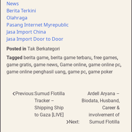
News
Berita Terkini
Olahraga
Pasang Internet Myrepublic
Jasa Import China
Jasa Import Door to Door
Posted in
Tak Berkategori
Tagged
berita game
,
berita game terbaru
,
free games
,
game gratis
,
game news
,
Game online
,
game online pc
,
game online penghasil uang
,
game pc
,
game poker
Post
Previous:
Sumud Flotilla
Ardell Aryana –
Tracker –
Biodata, Husband,
navigation
Shipping Ship
Career &
to Gaza [LIVE]
involvement of
Next:
Sumud Flotilla