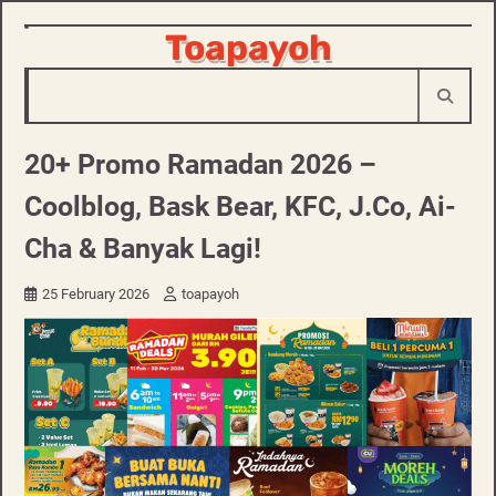
Skip
Toapayoh
to
content
20+ Promo Ramadan 2026 –
Coolblog, Bask Bear, KFC, J.Co, Ai-
Cha & Banyak Lagi!
25 February 2026
toapayoh