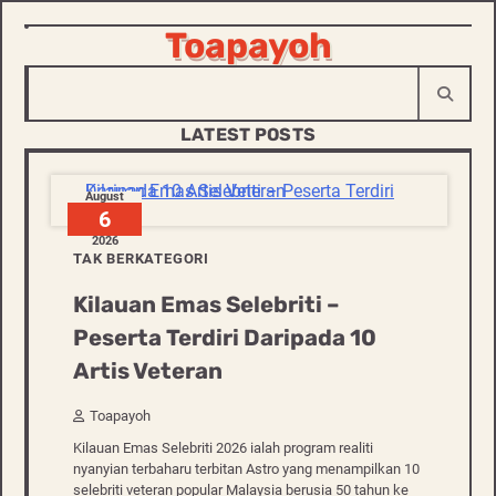
Toapayoh
Skip
to
content
LATEST POSTS
August
6
2026
TAK BERKATEGORI
Kilauan Emas Selebriti –
Peserta Terdiri Daripada 10
Artis Veteran
Toapayoh
Kilauan Emas Selebriti 2026 ialah program realiti
nyanyian terbaharu terbitan Astro yang menampilkan 10
selebriti veteran popular Malaysia berusia 50 tahun ke